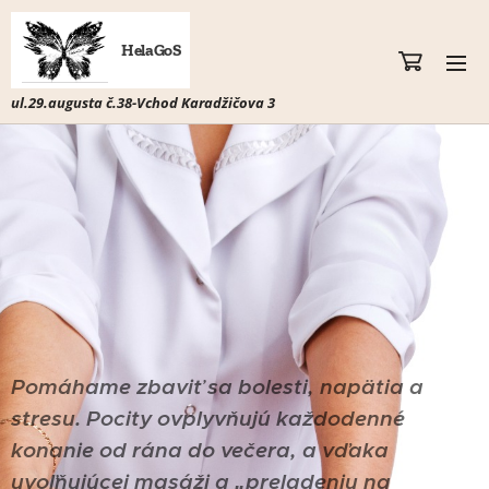
HelaGoS
ul.29.augusta č.38-Vchod Karadžičova 3
Pomáhame zbaviť sa bolesti, napätia a
stresu. Pocity ovplyvňujú každodenné
konanie od rána do večera, a vďaka
uvoľňujúcej masáži a „preladeniu na