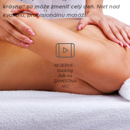
krásno“ sa môže zmeniť celý deň.
Niet nad
kvalitnú, profesionálnu masáž!
.
RESERVE -
booking
/klik na
ZAMESTNA
NCI