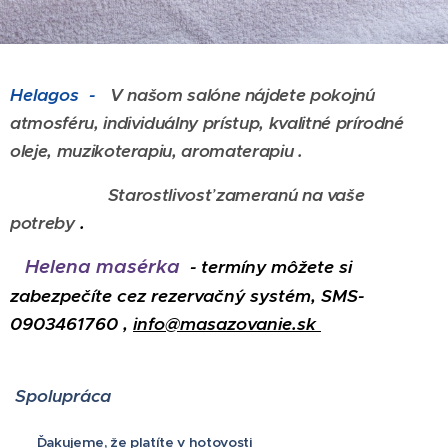
Helagos
-
V našom salóne nájdete pokojnú
atmosféru, individuálny prístup, kvalitné prírodné
oleje, muzikoterapiu, aromaterapiu .
Starostlivosť zameranú na vaše
potreby
.
Helena masérka
- termíny môžete si
zabezpečíte cez rezervačný systém, SMS-
0903461760 ,
info@masazovanie.sk
Spolupráca
Ďakujeme, že platíte v hotovosti