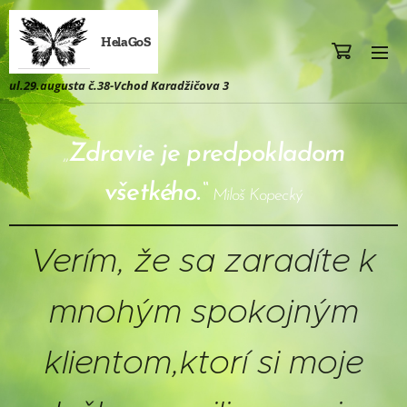
HelaGoS
ul.29.augusta č.38-Vchod Karadžičova 3
„
Zdravie je predpokladom
všetkého.“
Miloš Kopecký
Verím, že sa zaradíte k
mnohým spokojným
klientom,ktorí si moje