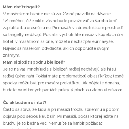
Mám dať tringelt?
V masérskom biznise nie sú zaužívané pravidlá na dávanie
"všimného", čiže nikto vás nebude považovať za škroba keď
zaplatíte iba presnú sumu. Pri masáži v zdravotníckom prostredí
sa tringelty nedávajú. Pokiaľ si vychutnáte masáž v kúpeľoch či v
hoteli, v masážnom salóne, môžete nechať pár eur navyše.
Najviac sa masérom odvďačíte, ak ich odporučíte svojim
známym.
Mám si zložiť spodnú bielizeň?
Je to na vás, mnohí ľudia si bielizeň radšej nechávajú ale iní sú
radšej úplne nahí. Pokiaľ máte problematickú oblasť krížov, tesné
spodky môžu byť pre maséra prekážkou. Ak pôjdete donaha,
budete na intímnych partiách prikrytý plachtou alebo uterákom.
Čo ak budem slintať?
Často sa stáva, že ľudia si pri masáži trochu zdriemnu a potom
objavia pod sebou kaluž slín. Pri masáži, počas ktorej ležíte na
bruchu, je to bežná vec. Nemusíte sa hanbiť požiadať