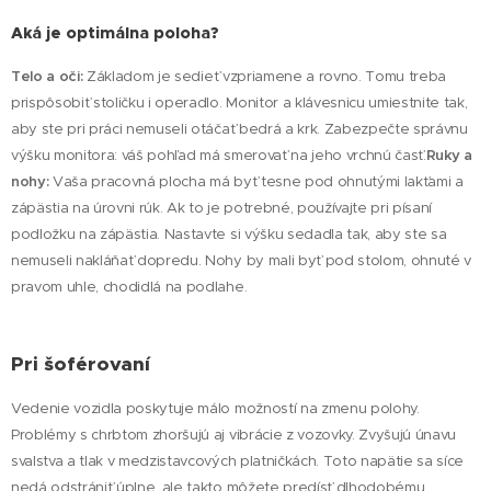
Aká je optimálna poloha?
Telo a oči:
Základom je sedieť vzpriamene a rovno. Tomu treba
prispôsobiť stoličku i operadlo. Monitor a klávesnicu umiestnite tak,
aby ste pri práci nemuseli otáčať bedrá a krk. Zabezpečte správnu
výšku monitora: váš pohľad má smerovať na jeho vrchnú časť.
Ruky a
nohy:
Vaša pracovná plocha má byť tesne pod ohnutými lakťami a
zápästia na úrovni rúk. Ak to je potrebné, používajte pri písaní
podložku na zápästia. Nastavte si výšku sedadla tak, aby ste sa
nemuseli nakláňať dopredu. Nohy by mali byť pod stolom, ohnuté v
pravom uhle, chodidlá na podlahe.
Pri šoférovaní
Vedenie vozidla poskytuje málo možností na zmenu polohy.
Problémy s chrbtom zhoršujú aj vibrácie z vozovky. Zvyšujú únavu
svalstva a tlak v medzistavcových platničkách. Toto napätie sa síce
nedá odstrániť úplne, ale takto môžete predísť dlhodobému