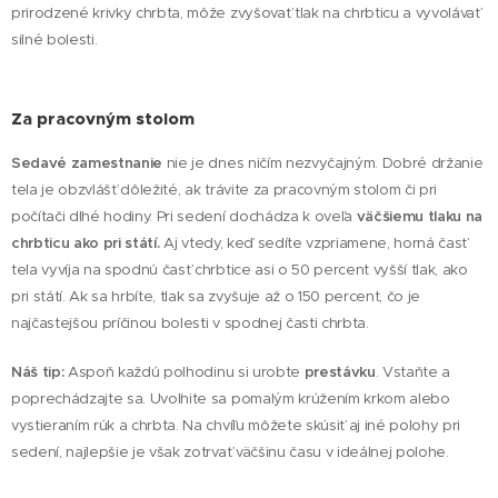
prirodzené krivky chrbta, môže zvyšovať tlak na chrbticu a vyvolávať
silné bolesti.
Za pracovným stolom
Sedavé zamestnanie
nie je dnes ničím nezvyčajným. Dobré držanie
tela je obzvlášť dôležité, ak trávite za pracovným stolom či pri
počítači dlhé hodiny. Pri sedení dochádza k oveľa
väčšiemu tlaku na
chrbticu ako pri státí.
Aj vtedy, keď sedíte vzpriamene, horná časť
tela vyvíja na spodnú časť chrbtice asi o 50 percent vyšší tlak, ako
pri státí. Ak sa hrbíte, tlak sa zvyšuje až o 150 percent, čo je
najčastejšou príčinou bolesti v spodnej časti chrbta.
Náš tip:
Aspoň každú polhodinu si urobte
prestávku
. Vstaňte a
poprechádzajte sa. Uvoľnite sa pomalým krúžením krkom alebo
vystieraním rúk a chrbta. Na chvíľu môžete skúsiť aj iné polohy pri
sedení, najlepšie je však zotrvať väčšinu času v ideálnej polohe.