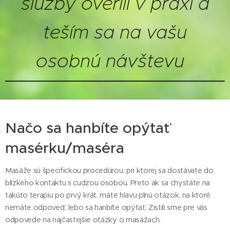
služby overili v praxi a
teším sa na vašu
osobnú návštevu
Načo sa hanbíte opýtať
masérku/maséra
Masáže sú špecifickou procedúrou, pri ktorej sa dostávate do
blízkeho kontaktu s cudzou osobou. Preto ak sa chystáte na
takúto terapiu po prvý krát, máte hlavu plnú otázok, na ktoré
nemáte odpoveď, lebo sa hanbíte opýtať. Zistili sme pre vás
odpovede na najčastejšie otázky o masážach.