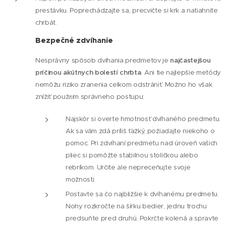
prestávku. Poprechádzajte sa, precvičte si krk a natiahnite
chrbát.
Bezpečné zdvíhanie
Nesprávny spôsob dvíhania predmetov je
najčastejšou
príčinou akútnych bolestí chrbta
. Ani tie najlepšie metódy
nemôžu riziko zranenia celkom odstrániť. Možno ho však
znížiť použ
m správneho postupu:
ití
Najskôr si overte hmotnosť dvíhaného predmetu.
Ak sa vám zdá príliš ťažký, požiadajte niekoho o
pomoc. Pri zdvíhaní predmetu nad úroveň vašich
pliec si pomôžte stabilnou stoličkou alebo
rebríkom. Určite ale nepreceňujte svoje
možnosti.
Postavte sa čo najbližšie k dvíhanému predmetu.
Nohy rozkročte na šírku bedier, jednu trochu
predsuňte pred druhú. Pokrčte kolená a spravte