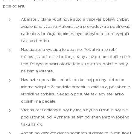
poškodeniu:
Ak máte v pláne kúpiť nové auto a trápi vás boľavý chrbát,
zvážte jeho výbavu. Automatická prevodovka a posilňovač
riadenia zabraňujú neprimeraným pohybom, ktoré vyvíjajú
tlak na chrbticu.
Nastupujte a vystupujte opatrne. Pokiaľ vám to robí
ťažkosti, sadnite si z bočnej strany a až potom otočte celé
telo. Pri vystupovaní otočte telo ku dverám, položte nohy
.
na zem a vstaňte
Nastavte operadlo sedadla do kolmej polohy alebo ho
mierne sklopte. Zamedzíte hrbeniu a zníži sa aj pôsobenie
vibrácií na chrbticu. Sedadlo posuňte tak, aby ste ľahko
dosiahli na pedále.
Vrchná časť opierky hlavy by mala byť na úrovni hlavy, nie
pod úrovňou očí. Vyhnete sa tým poraneniam z vysokého
tlaku na krk.
Aspoň po každých dvoch hodinách si doprajte 15-minútovú