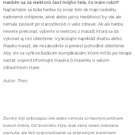
Hanbím sa za niektorú časť môjho tela, čo mám robiť?
Najčastejšie sa ľudia hanbia za svoje telo ak majú nadváhu,
nadmerné ochlpenie, akné alebo jazvy. Hanblivosť by vás ale
nemala zastaviť pri starostlivosti o vaše zdravie. Ak ale hanbu
neviete prekonať, vyberte si niektorú z masáží, ktorá sa dá
vykonať aj cez oblečenie. Vyskúšajte napríklad shiatsu alebo
thajskú masáž, ale nezabudnite si priniesť pohodlné oblečenie.
Aby ste sa vyhli nežiadúcim komplikáciám, ktoré môžu po terapii
nastať, vopred informujte maséra či masérku o vašom
zdravotnom stave.
Autor: Theo
Životný štýl, pribúdajúci vek alebo nehoda sú hlavnými príčinami
bolestí chrbta. Od životného štýlu však závisí nielen zvládanie
starnutia, ale tiež vysporadúvanie sa prípravnými zraneniami.