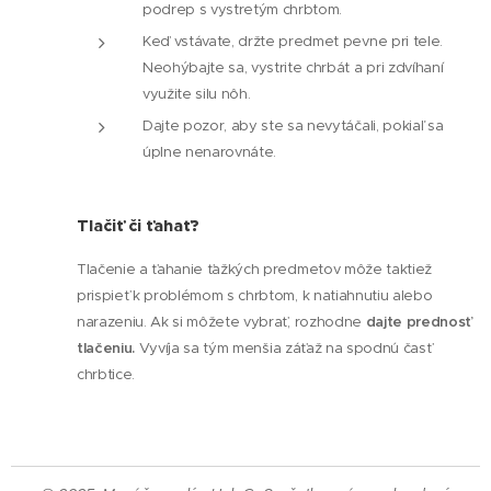
podrep s vystretým chrbtom.
Keď vstávate, držte predmet pevne pri tele.
Neohýbajte sa, vystrite chrbát a pri zdvíhaní
využite silu nôh.
Dajte pozor, aby ste sa nevytáčali, pokiaľ sa
úplne nenarovnáte.
Tlačiť či ťahať?
Tlačenie a ťahanie ťažkých predmetov môže taktiež
prispieť k problémom s chrbtom, k natiahnutiu alebo
narazeniu. Ak si môžete vybrať, rozhodne
dajte prednosť
tlačeniu.
Vyvíja sa tým menšia záťaž na spodnú časť
chrbtice.