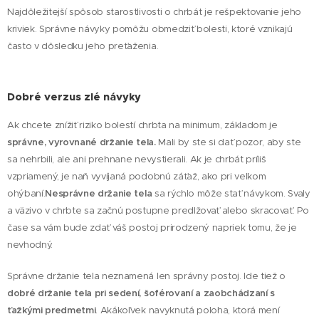
Najdôležitejší spôsob starostlivosti o chrbát je rešpektovanie jeho
kriviek. Správne návyky pomôžu obmedziť bolesti, ktoré vznikajú
často v dôsledku jeho preťaženia.
Dobré verzus zlé návyky
Ak chcete znížiť riziko bolestí chrbta na minimum, základom je
správne,
vyrovnané držanie tela.
Mali by ste si dať pozor, aby ste
sa nehrbili, ale ani prehnane nevystierali. Ak je chrbát príliš
vzpriamený, je naň vyvíjaná podobnú záťaž, ako pri veľkom
ohýbaní.
Nesprávne držanie tela
sa rýchlo môže stať návykom. Svaly
a väzivo v chrbte sa začnú postupne predlžovať alebo skracovať. Po
čase sa vám bude zdať váš postoj prirodzený napriek tomu, že je
nevhodný.
Správne držanie tela neznamená len správny postoj. Ide tiež o
dobré držanie tela pri sedení, šoférovaní a zaobchádzaní s
ťažkými predmetmi
. Akákoľvek navyknutá poloha, ktorá mení