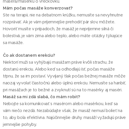
maséra/masérku o vreckovku.
Mám počas masáže konverzovať?
Ste na terapii, nie na debatnom krúžku, nemusíte sa nevyhnutne
rozprávať. Ak je vám príjemnejšie prehodiť pár slov, môžete.
Hovoriť musíte v prípadoch, že masáž je nepríjemne silná či
bolestivá, je vám zima alebo teplo, alebo máte otázky týkajúce
sa masáže.
Čo ak dostanem erekciu?
Niektorí muži sa vyhýbajú masážam práve kvôli strachu, že
dostanú erekciu. Alebo keď sa odhodlajú ísť, počas masáže
tŕpnu, že sa im postaví. Vyvíjaný tlak počas bežnej masáže môže
naozaj vyvolať čiastočnú alebo úplnú erekciu. Nemusíte sa hanbiť,
pri masážach je to bežné a zvyknutí sú na to masérky aj maséri.
Masáž sa mi zdá slabá, čo mám robiť?
Nebojte sa komunikovať s masérom alebo masérkou, keď sa
vám niečo nezdá. Nezabúdajte však, že masáž nemusí bolieť na
to, aby bola efektívna. Najúčinnejšie druhy masáží vyžadujú práve
jemnejšie pohyby.