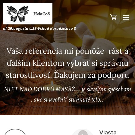
HelaGoS
ul.29.augusta č.38-Vchod Karadžičova 3
Vaša referencia mi pomôže rásť a
ďalším klientom vybrať si správnu
starostlivosť. Ďakujem za podporu
NIET NAD DOBRÚ MASÁŽ .. je skvelým spôsobom
, ako si uvoľniť stuhnuté telo..
Vlasta