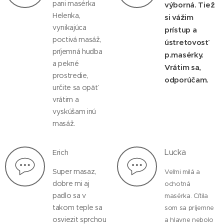
pani masérka
výborná. Tiež
Helenka,
si vážim
vynikajúca
prístup a
poctivá masáž,
ústretovosť
príjemná hudba
p.masérky.
a pekné
Vrátim sa,
prostredie,
odporúčam.
určite sa opäť
vrátim a
vyskúšam inú
masáž.
Lucka
Erich
Super masaz,
Veľmi milá a
dobre mi aj
ochotná
padlo sa v
masérka. Cítila
takom teple sa
som sa príjemne
osviezit sprchou
a hlavne nebolo