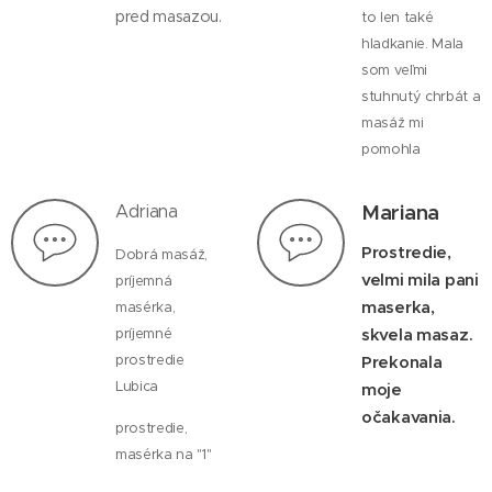
pred masazou.
to len také
hladkanie. Mala
som veľmi
stuhnutý chrbát a
masáž mi
pomohla
Mariana
Adriana
Prostredie,
Dobrá masáž,
velmi mila pani
príjemná
maserka,
masérka,
skvela masaz.
príjemné
prostredie
Prekonala
Lubica
moje
očakavania.
prostredie,
masérka na "1"