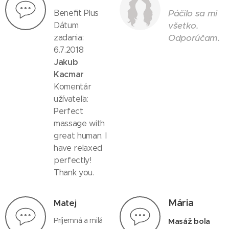
Páčilo sa mi
Benefit Plus
všetko.
Dátum
Odporúčam.
zadania:
6.7.2018
Jakub
Kacmar
Komentár
užívateľa:
Perfect
massage with
great human. I
have relaxed
perfectly!
Thank you.
Mária
Matej
Príjemná a milá
Masáž bola